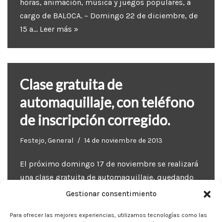
horas, animación, música y juegos populares, a
cargo de BALOCA. – Domingo 22 de diciembre, de
15 a…
Leer más »
Clase gratuita de
automaquillaje, con teléfono
de inscripción corregido.
Festejo
,
General
14 de noviembre de 2013
El próximo domingo 17 de noviembre se realizará
una clase gratuita de automaquillaje, quedando
invitadas todas las socias y beneficarias del club.
Gestionar consentimiento
Se celebrará en la sala multiuso de 17:30 a 19:30
Para ofrecer las mejores experiencias, utilizamos tecnologías como las
horas. La clase de belleza será realizada por…
Leer