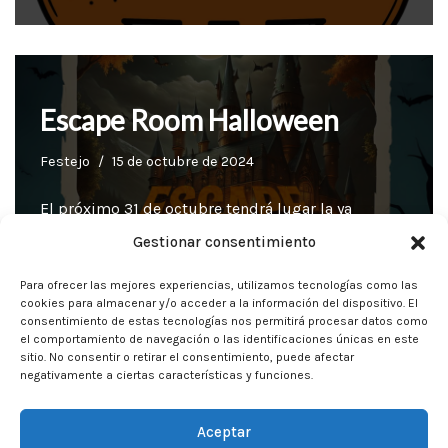
Escape Room Halloween
Festejo
15 de octubre de 2024
El próximo 31 de octubre tendrá lugar la ya
tradicional fiesta de Halloween en nuestro Club.
Gestionar consentimiento
Este año hemos preparado un escape room para
Para ofrecer las mejores experiencias, utilizamos tecnologías como las
los pequeños, además de decoración y otras
cookies para almacenar y/o acceder a la información del dispositivo. El
sorpresas. ¡Os esperamos a todos disfrazados!
consentimiento de estas tecnologías nos permitirá procesar datos como
el comportamiento de navegación o las identificaciones únicas en este
sitio. No consentir o retirar el consentimiento, puede afectar
negativamente a ciertas características y funciones.
Aceptar