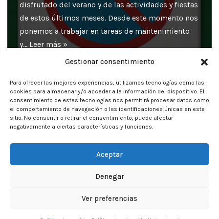
disfrutado del verano y de las actividades y fiestas
de estos últimos meses. Desde este momento nos
ponemos a trabajar en tareas de mantenimiento
y…
Leer más »
Gestionar consentimiento
Para ofrecer las mejores experiencias, utilizamos tecnologías como las
cookies para almacenar y/o acceder a la información del dispositivo. El
consentimiento de estas tecnologías nos permitirá procesar datos como
1
2
3
…
11
el comportamiento de navegación o las identificaciones únicas en este
sitio. No consentir o retirar el consentimiento, puede afectar
negativamente a ciertas características y funciones.
Siguiente »
Aceptar
Denegar
Neve
| Funciona gracias a
WordPress
Ver preferencias
Inicio
Aviso Legal
Privacidad