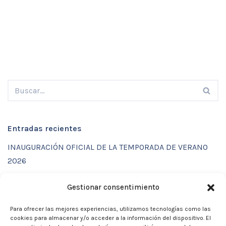
Entradas recientes
INAUGURACIÓN OFICIAL DE LA TEMPORADA DE VERANO
2026
ENTRENAMIENTOS DE VERANO CON FUNCTIONAL SPORT
Gestionar consentimiento
CENTER
Para ofrecer las mejores experiencias, utilizamos tecnologías como las
CALENDARIO DE ACTIVIDADES VERANO 2026 – CLUB
cookies para almacenar y/o acceder a la información del dispositivo. El
MARTIA 86