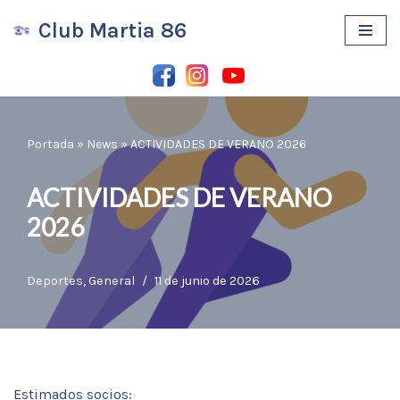
Club Martia 86
Saltar
al
contenido
Portada
»
News
»
ACTIVIDADES DE VERANO 2026
ACTIVIDADES DE VERANO
2026
Deportes
,
General
11 de junio de 2026
Estimados socios: