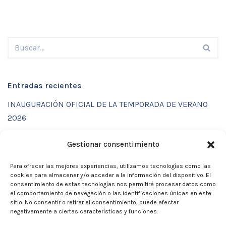
Entradas recientes
INAUGURACIÓN OFICIAL DE LA TEMPORADA DE VERANO
2026
ENTRENAMIENTOS DE VERANO CON FUNCTIONAL SPORT
Gestionar consentimiento
CENTER
Para ofrecer las mejores experiencias, utilizamos tecnologías como las
CALENDARIO DE ACTIVIDADES VERANO 2026 – CLUB
cookies para almacenar y/o acceder a la información del dispositivo. El
MARTIA 86
consentimiento de estas tecnologías nos permitirá procesar datos como
el comportamiento de navegación o las identificaciones únicas en este
ACTIVIDADES DE VERANO 2026
sitio. No consentir o retirar el consentimiento, puede afectar
negativamente a ciertas características y funciones.
Campamento de verano 2026