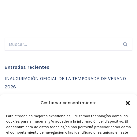
Entradas recientes
INAUGURACIÓN OFICIAL DE LA TEMPORADA DE VERANO
2026
ENTRENAMIENTOS DE VERANO CON FUNCTIONAL SPORT
Gestionar consentimiento
CENTER
Para ofrecer las mejores experiencias, utilizamos tecnologías como las
CALENDARIO DE ACTIVIDADES VERANO 2026 – CLUB
cookies para almacenar y/o acceder a la información del dispositivo. El
MARTIA 86
consentimiento de estas tecnologías nos permitirá procesar datos como
el comportamiento de navegación o las identificaciones únicas en este