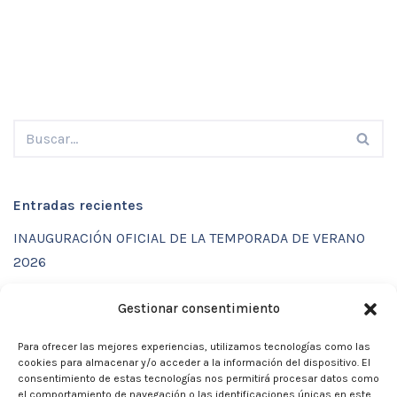
Entradas recientes
INAUGURACIÓN OFICIAL DE LA TEMPORADA DE VERANO
2026
ENTRENAMIENTOS DE VERANO CON FUNCTIONAL SPORT
Gestionar consentimiento
CENTER
Para ofrecer las mejores experiencias, utilizamos tecnologías como las
CALENDARIO DE ACTIVIDADES VERANO 2026 – CLUB
cookies para almacenar y/o acceder a la información del dispositivo. El
MARTIA 86
consentimiento de estas tecnologías nos permitirá procesar datos como
el comportamiento de navegación o las identificaciones únicas en este