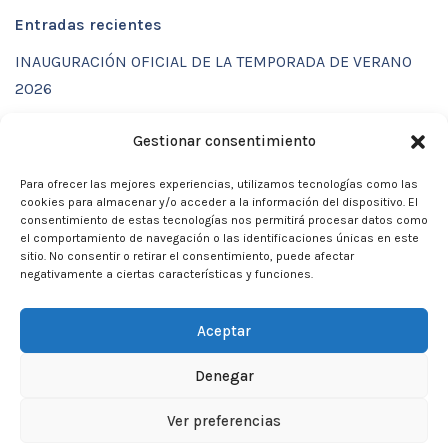
Entradas recientes
INAUGURACIÓN OFICIAL DE LA TEMPORADA DE VERANO
2026
ENTRENAMIENTOS DE VERANO CON FUNCTIONAL SPORT
Gestionar consentimiento
CENTER
Para ofrecer las mejores experiencias, utilizamos tecnologías como las
CALENDARIO DE ACTIVIDADES VERANO 2026 – CLUB
cookies para almacenar y/o acceder a la información del dispositivo. El
MARTIA 86
consentimiento de estas tecnologías nos permitirá procesar datos como
el comportamiento de navegación o las identificaciones únicas en este
ACTIVIDADES DE VERANO 2026
sitio. No consentir o retirar el consentimiento, puede afectar
negativamente a ciertas características y funciones.
Campamento de verano 2026
Aceptar
Denegar
Neve
| Funciona gracias a
WordPress
Ver preferencias