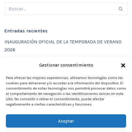
Entradas recientes
INAUGURACIÓN OFICIAL DE LA TEMPORADA DE VERANO
2026
ENTRENAMIENTOS DE VERANO CON FUNCTIONAL SPORT
Gestionar consentimiento
CENTER
Para ofrecer las mejores experiencias, utilizamos tecnologías como las
CALENDARIO DE ACTIVIDADES VERANO 2026 – CLUB
cookies para almacenar y/o acceder a la información del dispositivo. El
MARTIA 86
consentimiento de estas tecnologías nos permitirá procesar datos como
el comportamiento de navegación o las identificaciones únicas en este
ACTIVIDADES DE VERANO 2026
sitio. No consentir o retirar el consentimiento, puede afectar
negativamente a ciertas características y funciones.
Campamento de verano 2026
Aceptar