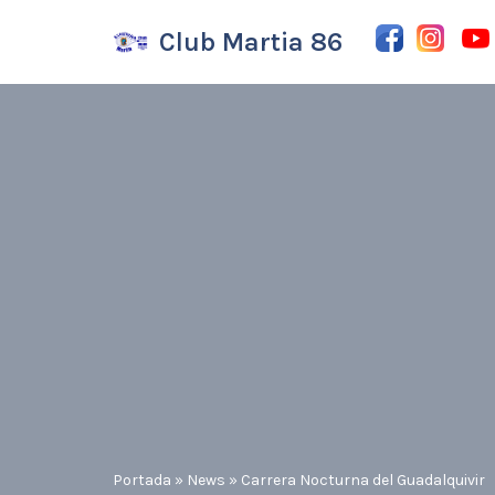
Club Martia 86
Saltar
al
contenido
Portada
»
News
»
Carrera Nocturna del Guadalquivir