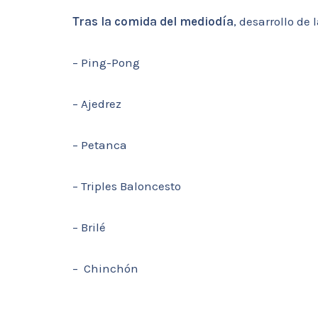
Tras la comida del mediodía
, desarrollo de 
– Ping-Pong
– Ajedrez
– Petanca
– Triples Baloncesto
– Brilé
– Chinchón
A partir de las 20:00 h.
, acto de entrega de