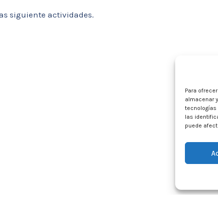
las siguiente actividades.
Para ofrece
almacenar y
tecnologías
las identifi
puede afecta
A
 premios.