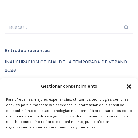
Entradas recientes
INAUGURACIÓN OFICIAL DE LA TEMPORADA DE VERANO
2026
ENTRENAMIENTOS DE VERANO CON FUNCTIONAL SPORT
Gestionar consentimiento
CENTER
Para ofrecer las mejores experiencias, utilizamos tecnologías como las
CALENDARIO DE ACTIVIDADES VERANO 2026 – CLUB
cookies para almacenar y/o acceder a la información del dispositivo. El
MARTIA 86
consentimiento de estas tecnologías nos permitirá procesar datos como
el comportamiento de navegación o las identificaciones únicas en este
ACTIVIDADES DE VERANO 2026
sitio. No consentir o retirar el consentimiento, puede afectar
negativamente a ciertas características y funciones.
Campamento de verano 2026