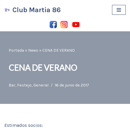
Club Martia 86
Saltar
al
contenido
Portada
»
News
»
CENA DE VERANO
CENA DE VERANO
Bar
,
Festejo
,
General
16 de junio de 2017
Estimados socios: