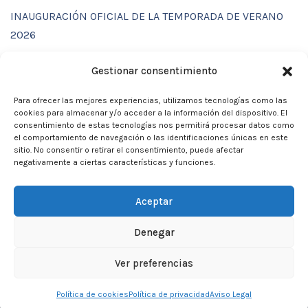
INAUGURACIÓN OFICIAL DE LA TEMPORADA DE VERANO
2026
ENTRENAMIENTOS DE VERANO CON FUNCTIONAL SPORT
Gestionar consentimiento
CENTER
Para ofrecer las mejores experiencias, utilizamos tecnologías como las
CALENDARIO DE ACTIVIDADES VERANO 2026 – CLUB
cookies para almacenar y/o acceder a la información del dispositivo. El
MARTIA 86
consentimiento de estas tecnologías nos permitirá procesar datos como
el comportamiento de navegación o las identificaciones únicas en este
ACTIVIDADES DE VERANO 2026
sitio. No consentir o retirar el consentimiento, puede afectar
negativamente a ciertas características y funciones.
Campamento de verano 2026
Aceptar
Denegar
Neve
| Funciona gracias a
WordPress
Ver preferencias
Inicio
Aviso Legal
Privacidad
Política de cookies
Política de privacidad
Aviso Legal
Política de Cookies