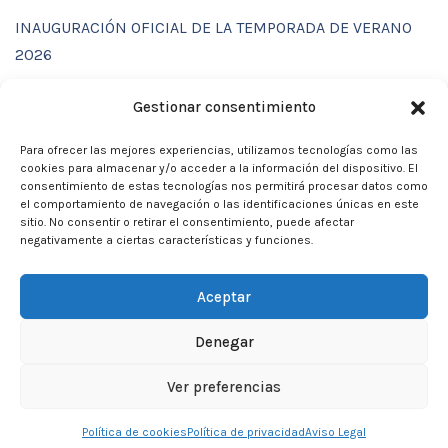
INAUGURACIÓN OFICIAL DE LA TEMPORADA DE VERANO
2026
ENTRENAMIENTOS DE VERANO CON FUNCTIONAL SPORT
Gestionar consentimiento
CENTER
Para ofrecer las mejores experiencias, utilizamos tecnologías como las
CALENDARIO DE ACTIVIDADES VERANO 2026 – CLUB
cookies para almacenar y/o acceder a la información del dispositivo. El
MARTIA 86
consentimiento de estas tecnologías nos permitirá procesar datos como
el comportamiento de navegación o las identificaciones únicas en este
ACTIVIDADES DE VERANO 2026
sitio. No consentir o retirar el consentimiento, puede afectar
negativamente a ciertas características y funciones.
Campamento de verano 2026
Aceptar
Denegar
Neve
| Funciona gracias a
WordPress
Ver preferencias
Inicio
Aviso Legal
Privacidad
Política de cookies
Política de privacidad
Aviso Legal
Política de Cookies