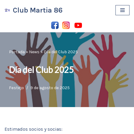
Club Martia 86
Saltar
al
contenido
Portada
»
News
»
Día del Club 2025
Día del Club 2025
Festejo
9 de agosto de 2025
Estimados socios y socias: