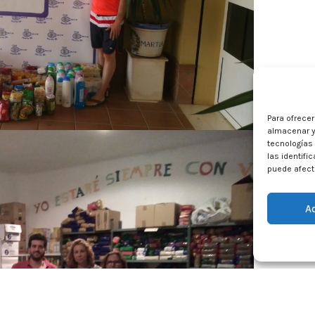
Para ofrece
almacenar y
tecnologías
las identifi
puede afecta
A