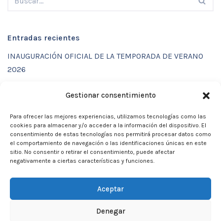
Entradas recientes
INAUGURACIÓN OFICIAL DE LA TEMPORADA DE VERANO
2026
ENTRENAMIENTOS DE VERANO CON FUNCTIONAL SPORT
Gestionar consentimiento
CENTER
Para ofrecer las mejores experiencias, utilizamos tecnologías como las
CALENDARIO DE ACTIVIDADES VERANO 2026 – CLUB
cookies para almacenar y/o acceder a la información del dispositivo. El
MARTIA 86
consentimiento de estas tecnologías nos permitirá procesar datos como
el comportamiento de navegación o las identificaciones únicas en este
ACTIVIDADES DE VERANO 2026
sitio. No consentir o retirar el consentimiento, puede afectar
negativamente a ciertas características y funciones.
Campamento de verano 2026
Aceptar
Denegar