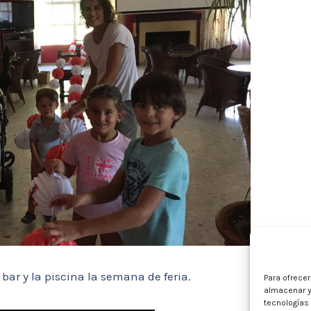
bar y la piscina la semana de feria.
Para ofrece
almacenar y
tecnologías