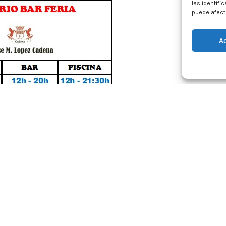
las identifi
puede afecta
A