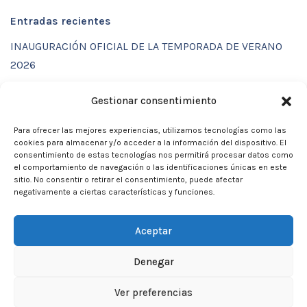
Entradas recientes
INAUGURACIÓN OFICIAL DE LA TEMPORADA DE VERANO
2026
ENTRENAMIENTOS DE VERANO CON FUNCTIONAL SPORT
Gestionar consentimiento
CENTER
Para ofrecer las mejores experiencias, utilizamos tecnologías como las
CALENDARIO DE ACTIVIDADES VERANO 2026 – CLUB
cookies para almacenar y/o acceder a la información del dispositivo. El
MARTIA 86
consentimiento de estas tecnologías nos permitirá procesar datos como
el comportamiento de navegación o las identificaciones únicas en este
ACTIVIDADES DE VERANO 2026
sitio. No consentir o retirar el consentimiento, puede afectar
negativamente a ciertas características y funciones.
Campamento de verano 2026
Aceptar
Denegar
Neve
| Funciona gracias a
WordPress
Ver preferencias