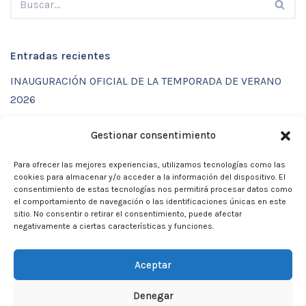
Entradas recientes
INAUGURACIÓN OFICIAL DE LA TEMPORADA DE VERANO
2026
ENTRENAMIENTOS DE VERANO CON FUNCTIONAL SPORT
Gestionar consentimiento
CENTER
Para ofrecer las mejores experiencias, utilizamos tecnologías como las
CALENDARIO DE ACTIVIDADES VERANO 2026 – CLUB
cookies para almacenar y/o acceder a la información del dispositivo. El
MARTIA 86
consentimiento de estas tecnologías nos permitirá procesar datos como
el comportamiento de navegación o las identificaciones únicas en este
ACTIVIDADES DE VERANO 2026
sitio. No consentir o retirar el consentimiento, puede afectar
negativamente a ciertas características y funciones.
Campamento de verano 2026
Aceptar
Denegar