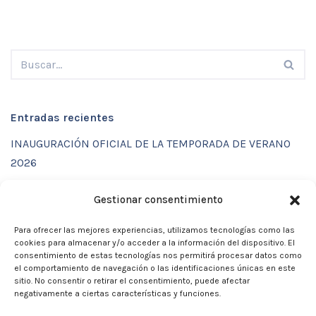
Entradas recientes
INAUGURACIÓN OFICIAL DE LA TEMPORADA DE VERANO
2026
ENTRENAMIENTOS DE VERANO CON FUNCTIONAL SPORT
Gestionar consentimiento
CENTER
Para ofrecer las mejores experiencias, utilizamos tecnologías como las
CALENDARIO DE ACTIVIDADES VERANO 2026 – CLUB
cookies para almacenar y/o acceder a la información del dispositivo. El
MARTIA 86
consentimiento de estas tecnologías nos permitirá procesar datos como
el comportamiento de navegación o las identificaciones únicas en este
ACTIVIDADES DE VERANO 2026
sitio. No consentir o retirar el consentimiento, puede afectar
negativamente a ciertas características y funciones.
Campamento de verano 2026