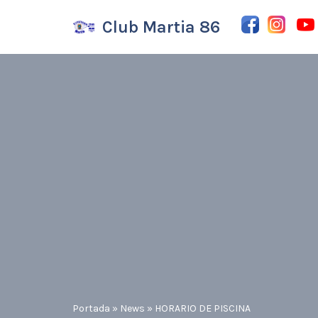
Club Martia 86
Saltar
al
contenido
Portada
»
News
»
HORARIO DE PISCINA