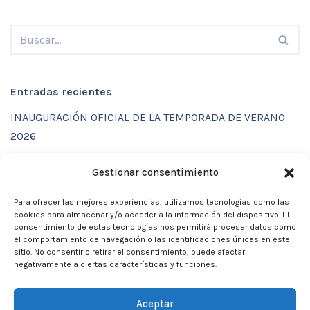
Entradas recientes
INAUGURACIÓN OFICIAL DE LA TEMPORADA DE VERANO
2026
ENTRENAMIENTOS DE VERANO CON FUNCTIONAL SPORT
Gestionar consentimiento
CENTER
Para ofrecer las mejores experiencias, utilizamos tecnologías como las
CALENDARIO DE ACTIVIDADES VERANO 2026 – CLUB
cookies para almacenar y/o acceder a la información del dispositivo. El
MARTIA 86
consentimiento de estas tecnologías nos permitirá procesar datos como
el comportamiento de navegación o las identificaciones únicas en este
ACTIVIDADES DE VERANO 2026
sitio. No consentir o retirar el consentimiento, puede afectar
negativamente a ciertas características y funciones.
Campamento de verano 2026
Aceptar