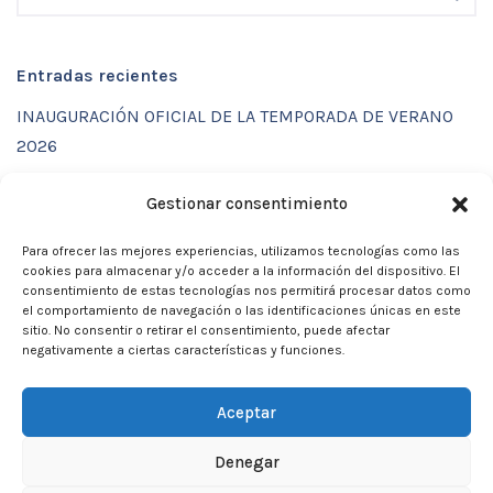
Entradas recientes
INAUGURACIÓN OFICIAL DE LA TEMPORADA DE VERANO
2026
ENTRENAMIENTOS DE VERANO CON FUNCTIONAL SPORT
Gestionar consentimiento
CENTER
Para ofrecer las mejores experiencias, utilizamos tecnologías como las
CALENDARIO DE ACTIVIDADES VERANO 2026 – CLUB
cookies para almacenar y/o acceder a la información del dispositivo. El
MARTIA 86
consentimiento de estas tecnologías nos permitirá procesar datos como
el comportamiento de navegación o las identificaciones únicas en este
ACTIVIDADES DE VERANO 2026
sitio. No consentir o retirar el consentimiento, puede afectar
negativamente a ciertas características y funciones.
Campamento de verano 2026
Aceptar
Denegar