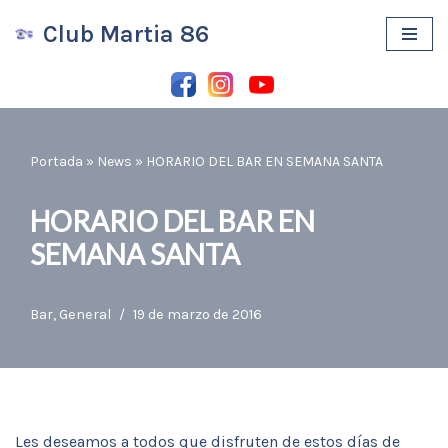
Club Martia 86
Saltar
al
contenido
Portada
»
News
»
HORARIO DEL BAR EN SEMANA SANTA
HORARIO DEL BAR EN
SEMANA SANTA
Bar
,
General
19 de marzo de 2016
Les deseamos a todos que disfruten de estos días de