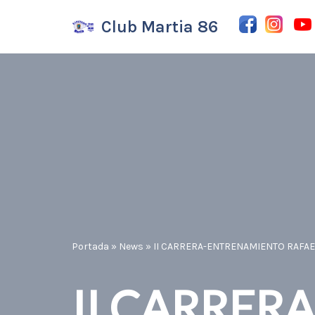
Club Martia 86
Saltar
al
contenido
Portada
»
News
»
II CARRERA-ENTRENAMIENTO RAFA
II CARRER