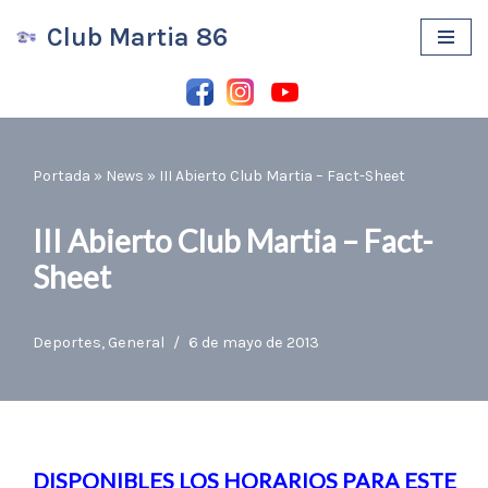
Club Martia 86
Saltar
al
contenido
Portada
»
News
»
III Abierto Club Martia – Fact-Sheet
III Abierto Club Martia – Fact-
Sheet
Deportes
,
General
6 de mayo de 2013
DISPONIBLES LOS HORARIOS PARA ESTE