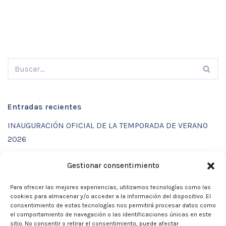
Entradas recientes
INAUGURACIÓN OFICIAL DE LA TEMPORADA DE VERANO
2026
ENTRENAMIENTOS DE VERANO CON FUNCTIONAL SPORT
Gestionar consentimiento
CENTER
Para ofrecer las mejores experiencias, utilizamos tecnologías como las
CALENDARIO DE ACTIVIDADES VERANO 2026 – CLUB
cookies para almacenar y/o acceder a la información del dispositivo. El
MARTIA 86
consentimiento de estas tecnologías nos permitirá procesar datos como
el comportamiento de navegación o las identificaciones únicas en este
ACTIVIDADES DE VERANO 2026
sitio. No consentir o retirar el consentimiento, puede afectar