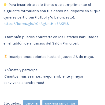
Para inscribirte solo tienes que cumplimentar el
siguiente formulario con tus datos y el deporte en el que
quieres participar (fútbol y/o baloncesto):
https://forms.gle/rC4AgUntHizSAKPt8
O también puedes apuntarte en los listados habilitados
en el tablón de anuncios del Salón Principal.
Inscripciones abiertas hasta el jueves 28 de mayo.
¡Anímate y participa!
¡Cuantos más seamos, mejor ambiente y mejor
convivencia tendremos!
Etiquetas:
DEPORTE
JORNADAS DEPORTIVAS