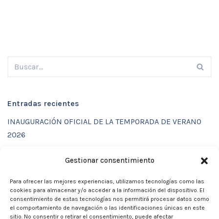
Entradas recientes
INAUGURACIÓN OFICIAL DE LA TEMPORADA DE VERANO
2026
ENTRENAMIENTOS DE VERANO CON FUNCTIONAL SPORT
Gestionar consentimiento
CENTER
Para ofrecer las mejores experiencias, utilizamos tecnologías como las
CALENDARIO DE ACTIVIDADES VERANO 2026 – CLUB
cookies para almacenar y/o acceder a la información del dispositivo. El
MARTIA 86
consentimiento de estas tecnologías nos permitirá procesar datos como
el comportamiento de navegación o las identificaciones únicas en este
ACTIVIDADES DE VERANO 2026
sitio. No consentir o retirar el consentimiento, puede afectar