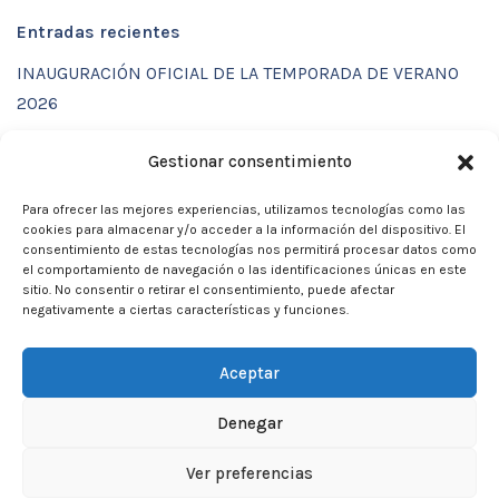
Entradas recientes
INAUGURACIÓN OFICIAL DE LA TEMPORADA DE VERANO
2026
ENTRENAMIENTOS DE VERANO CON FUNCTIONAL SPORT
Gestionar consentimiento
CENTER
Para ofrecer las mejores experiencias, utilizamos tecnologías como las
CALENDARIO DE ACTIVIDADES VERANO 2026 – CLUB
cookies para almacenar y/o acceder a la información del dispositivo. El
MARTIA 86
consentimiento de estas tecnologías nos permitirá procesar datos como
el comportamiento de navegación o las identificaciones únicas en este
ACTIVIDADES DE VERANO 2026
sitio. No consentir o retirar el consentimiento, puede afectar
negativamente a ciertas características y funciones.
Campamento de verano 2026
Aceptar
Denegar
Neve
| Funciona gracias a
WordPress
Ver preferencias