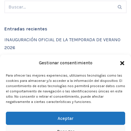
Entradas recientes
INAUGURACIÓN OFICIAL DE LA TEMPORADA DE VERANO
2026
ENTRENAMIENTOS DE VERANO CON FUNCTIONAL SPORT
Gestionar consentimiento
CENTER
Para ofrecer las mejores experiencias, utilizamos tecnologías como las
CALENDARIO DE ACTIVIDADES VERANO 2026 – CLUB
cookies para almacenar y/o acceder a la información del dispositivo. El
MARTIA 86
consentimiento de estas tecnologías nos permitirá procesar datos como
el comportamiento de navegación o las identificaciones únicas en este
ACTIVIDADES DE VERANO 2026
sitio. No consentir o retirar el consentimiento, puede afectar
negativamente a ciertas características y funciones.
Campamento de verano 2026
Aceptar