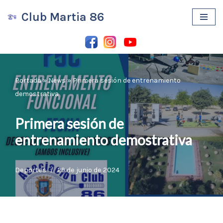
Club Martia 86
Saltar
al
contenido
Portada
»
News
»
Primera sesión de entrenamiento
demostrativa
Primera sesión de
entrenamiento demostrativa
Deportes
29 de junio de 2024