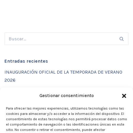
Entradas recientes
INAUGURACIÓN OFICIAL DE LA TEMPORADA DE VERANO
2026
ENTRENAMIENTOS DE VERANO CON FUNCTIONAL SPORT
Gestionar consentimiento
CENTER
Para ofrecer las mejores experiencias, utilizamos tecnologías como las
CALENDARIO DE ACTIVIDADES VERANO 2026 – CLUB
cookies para almacenar y/o acceder a la información del dispositivo. El
MARTIA 86
consentimiento de estas tecnologías nos permitirá procesar datos como
el comportamiento de navegación o las identificaciones únicas en este
ACTIVIDADES DE VERANO 2026
sitio. No consentir o retirar el consentimiento, puede afectar