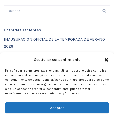
Entradas recientes
INAUGURACIÓN OFICIAL DE LA TEMPORADA DE VERANO
2026
ENTRENAMIENTOS DE VERANO CON FUNCTIONAL SPORT
Gestionar consentimiento
CENTER
Para ofrecer las mejores experiencias, utilizamos tecnologías como las
CALENDARIO DE ACTIVIDADES VERANO 2026 – CLUB
cookies para almacenar y/o acceder a la información del dispositivo. El
MARTIA 86
consentimiento de estas tecnologías nos permitirá procesar datos como
el comportamiento de navegación o las identificaciones únicas en este
ACTIVIDADES DE VERANO 2026
sitio. No consentir o retirar el consentimiento, puede afectar
negativamente a ciertas características y funciones.
Campamento de verano 2026
Aceptar