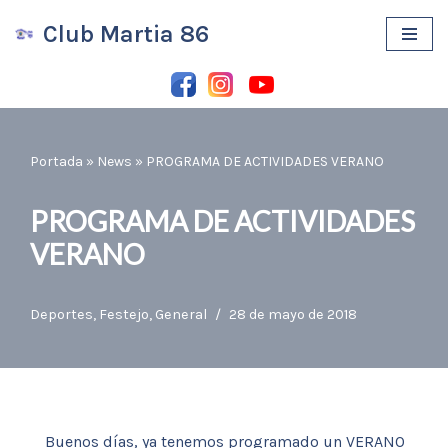
Club Martia 86
Saltar
al
contenido
Portada
»
News
»
PROGRAMA DE ACTIVIDADES VERANO
PROGRAMA DE ACTIVIDADES
VERANO
Deportes
,
Festejo
,
General
28 de mayo de 2018
Buenos días, ya tenemos programado un VERANO