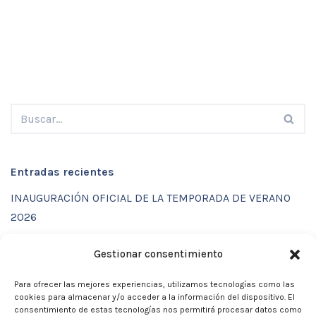
Entradas recientes
INAUGURACIÓN OFICIAL DE LA TEMPORADA DE VERANO
2026
ENTRENAMIENTOS DE VERANO CON FUNCTIONAL SPORT
Gestionar consentimiento
CENTER
Para ofrecer las mejores experiencias, utilizamos tecnologías como las
CALENDARIO DE ACTIVIDADES VERANO 2026 – CLUB
cookies para almacenar y/o acceder a la información del dispositivo. El
MARTIA 86
consentimiento de estas tecnologías nos permitirá procesar datos como