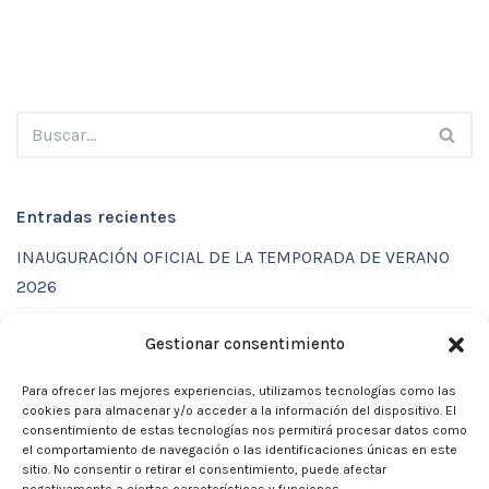
Entradas recientes
INAUGURACIÓN OFICIAL DE LA TEMPORADA DE VERANO
2026
ENTRENAMIENTOS DE VERANO CON FUNCTIONAL SPORT
Gestionar consentimiento
CENTER
Para ofrecer las mejores experiencias, utilizamos tecnologías como las
CALENDARIO DE ACTIVIDADES VERANO 2026 – CLUB
cookies para almacenar y/o acceder a la información del dispositivo. El
MARTIA 86
consentimiento de estas tecnologías nos permitirá procesar datos como
el comportamiento de navegación o las identificaciones únicas en este
ACTIVIDADES DE VERANO 2026
sitio. No consentir o retirar el consentimiento, puede afectar