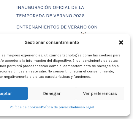
INAUGURACIÓN OFICIAL DE LA
TEMPORADA DE VERANO 2026
ENTRENAMIENTOS DE VERANO CON
FUNCTIONAL SPORT CENTER
Gestionar consentimiento
CALENDARIO DE ACTIVIDADES
VERANO 2026 – CLUB MARTIA 86
r las mejores experiencias, utilizamos tecnologías como las cookies para
/o acceder a la información del dispositivo. El consentimiento de estas
ACTIVIDADES DE VERANO 2026
 nos permitirá procesar datos como el comportamiento de navegación o
caciones únicas en este sitio. No consentir o retirar el consentimiento,
Campamento de verano 2026
r negativamente a ciertas características y funciones.
ceptar
Denegar
Ver preferencias
Política de cookies
Política de privacidad
Aviso Legal