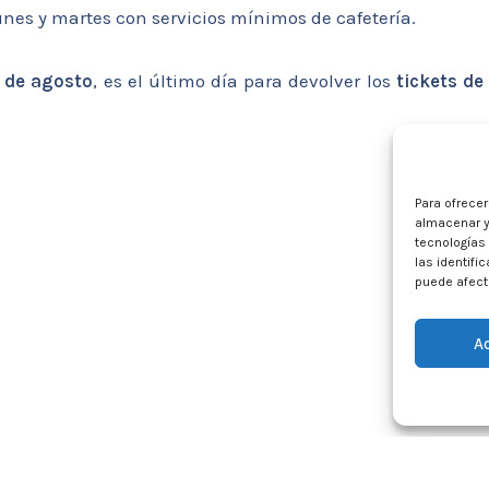
unes y martes con servicios mínimos de cafetería.
 de agosto
, es el último día para devolver los
tickets de
Para ofrece
almacenar y
tecnologías
las identifi
puede afecta
A