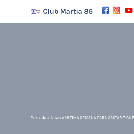
Club Martia 86
Saltar
al
contenido
Portada
»
News
»
ULTIMA SEMANA PARA GASTAR TICK