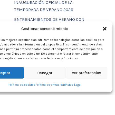
INAUGURACIÓN OFICIAL DE LA
TEMPORADA DE VERANO 2026
ENTRENAMIENTOS DE VERANO CON
FUNCTIONAL SPORT CENTER
Gestionar consentimiento
CALENDARIO DE ACTIVIDADES
r las mejores experiencias, utilizamos tecnologías como las cookies para
VERANO 2026 – CLUB MARTIA 86
/o acceder a la información del dispositivo. El consentimiento de estas
 nos permitirá procesar datos como el comportamiento de navegación o
ACTIVIDADES DE VERANO 2026
caciones únicas en este sitio. No consentir o retirar el consentimiento,
r negativamente a ciertas características y funciones.
Campamento de verano 2026
ceptar
Denegar
Ver preferencias
Política de cookies
Política de privacidad
Aviso Legal
o Legal
Privacidad
Política de Cookies