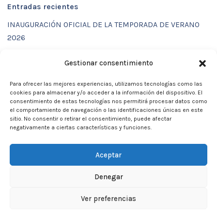
Entradas recientes
INAUGURACIÓN OFICIAL DE LA TEMPORADA DE VERANO
2026
ENTRENAMIENTOS DE VERANO CON FUNCTIONAL SPORT
Gestionar consentimiento
CENTER
Para ofrecer las mejores experiencias, utilizamos tecnologías como las
CALENDARIO DE ACTIVIDADES VERANO 2026 – CLUB
cookies para almacenar y/o acceder a la información del dispositivo. El
MARTIA 86
consentimiento de estas tecnologías nos permitirá procesar datos como
el comportamiento de navegación o las identificaciones únicas en este
ACTIVIDADES DE VERANO 2026
sitio. No consentir o retirar el consentimiento, puede afectar
negativamente a ciertas características y funciones.
Campamento de verano 2026
Aceptar
Denegar
Neve
| Funciona gracias a
WordPress
Ver preferencias
Inicio
Aviso Legal
Privacidad