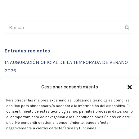
Entradas recientes
INAUGURACIÓN OFICIAL DE LA TEMPORADA DE VERANO
2026
ENTRENAMIENTOS DE VERANO CON FUNCTIONAL SPORT
Gestionar consentimiento
CENTER
Para ofrecer las mejores experiencias, utilizamos tecnologías como las
CALENDARIO DE ACTIVIDADES VERANO 2026 – CLUB
cookies para almacenar y/o acceder a la información del dispositivo. El
MARTIA 86
consentimiento de estas tecnologías nos permitirá procesar datos como
el comportamiento de navegación o las identificaciones únicas en este
ACTIVIDADES DE VERANO 2026
sitio. No consentir o retirar el consentimiento, puede afectar
negativamente a ciertas características y funciones.
Campamento de verano 2026