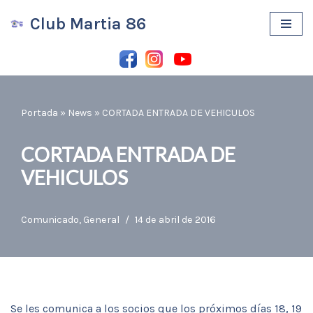
Club Martia 86
Saltar
al
contenido
Portada
»
News
»
CORTADA ENTRADA DE VEHICULOS
CORTADA ENTRADA DE
VEHICULOS
Comunicado
,
General
14 de abril de 2016
Se les comunica a los socios que los próximos días 18, 19