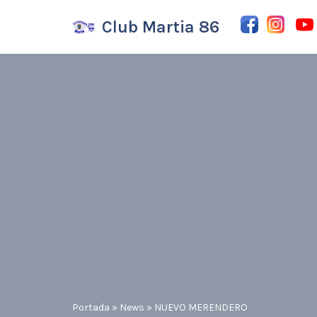
Club Martia 86
Saltar
al
contenido
Portada
»
News
»
NUEVO MERENDERO