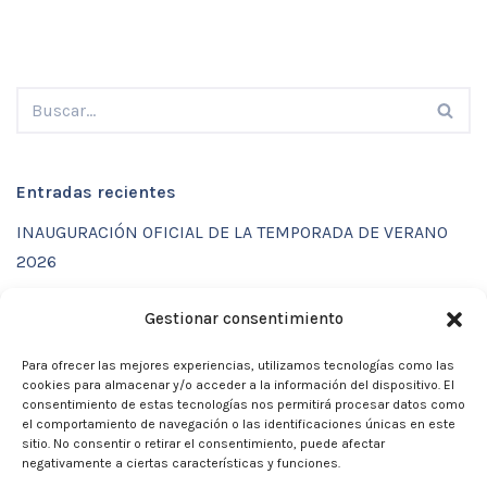
Entradas recientes
INAUGURACIÓN OFICIAL DE LA TEMPORADA DE VERANO
2026
ENTRENAMIENTOS DE VERANO CON FUNCTIONAL SPORT
Gestionar consentimiento
CENTER
Para ofrecer las mejores experiencias, utilizamos tecnologías como las
CALENDARIO DE ACTIVIDADES VERANO 2026 – CLUB
cookies para almacenar y/o acceder a la información del dispositivo. El
MARTIA 86
consentimiento de estas tecnologías nos permitirá procesar datos como
el comportamiento de navegación o las identificaciones únicas en este
ACTIVIDADES DE VERANO 2026
sitio. No consentir o retirar el consentimiento, puede afectar
negativamente a ciertas características y funciones.
Campamento de verano 2026