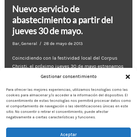
Nuevo servicio de
abastecimiento a partir del
jueves 30 de mayo.
Bar
,
General
28 de mayo de 2013
Coincidiendo con la festividad local del Corpus
Christi, el próximo jueves 30 de mayo estrenamos
nuevo servicio de abastecimiento para el bar y el
Gestionar consentimiento
comedor, a cargo de Jose Manuel López Cadenas,
Para ofrecer las mejores experiencias, utilizamos tecnologías como las
durante el próximo año. Hasta el inicio
cookies para almacenar y/o acceder a la información del dispositivo. El
oficial…
Leer más »
consentimiento de estas tecnologías nos permitirá procesar datos como
el comportamiento de navegación o las identificaciones únicas en este
sitio. No consentir o retirar el consentimiento, puede afectar
negativamente a ciertas características y funciones.
Aceptar